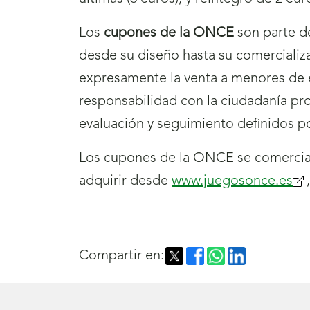
Los
cupones de la ONCE
son parte de
desde su diseño hasta su comercializ
expresamente la venta a menores de 
responsabilidad con la ciudadanía p
evaluación y seguimiento definidos p
Los cupones de la ONCE se comercial
adquirir desde
www.juegosonce.es
(se
ab
nu
ve
Compartir en: