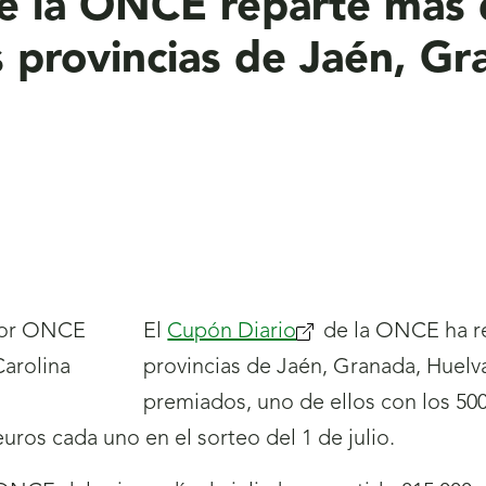
de la ONCE reparte más 
s provincias de Jaén, Gr
El
Cupón Diario
(se
de la ONCE ha re
provincias de Jaén, Granada, Huelv
abrirá
premiados, uno de ellos con los 500
nueva
ros cada uno en el sorteo del 1 de julio.
ventana)