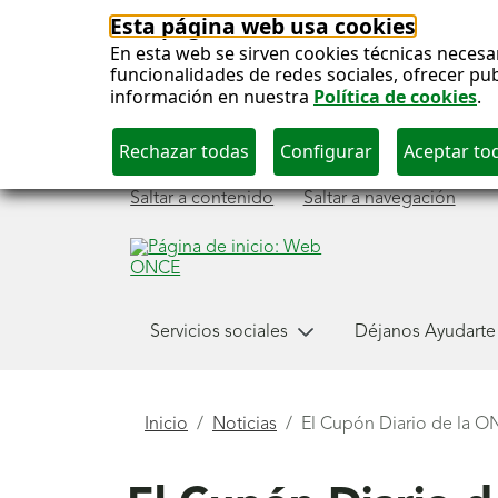
Esta página web usa cookies
En esta web se sirven cookies técnicas necesa
funcionalidades de redes sociales, ofrecer pu
información en nuestra
Política de cookies
.
Saltar a contenido
Saltar a navegación
Menú
Servicios sociales
Déjanos Ayudarte
principal
Está
Inicio
Noticias
El Cupón Diario de la ON
aquí