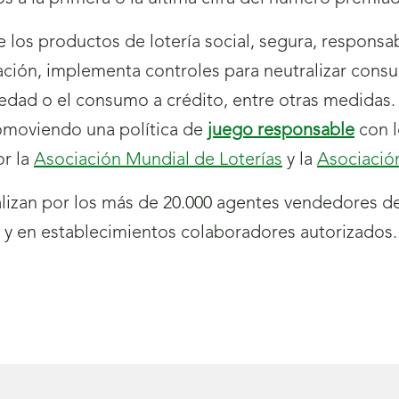
 los productos de lotería social, segura, responsab
ación, implementa controles para neutralizar con
edad o el consumo a crédito, entre otras medidas
romoviendo una política de
juego responsable
con 
or la
Asociación Mundial de Loterías
y la
Asociació
izan por los más de 20.000 agentes vendedores d
, y en establecimientos colaboradores autorizados.
rirá
eva
ntana)