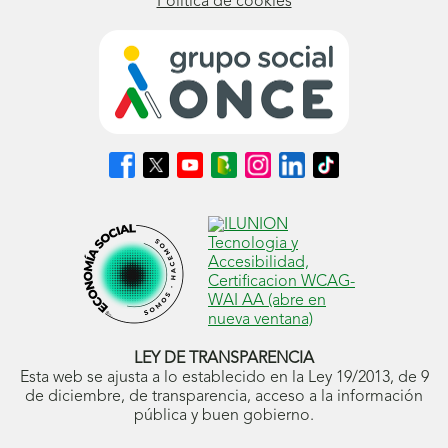
Política de cookies
Síguenos
Síguenos
Síguenos
Síguenos
Síguenos
Síguenos
Síguenos
en
en
en
en
en
en
en
Facebook
X
Youtube
nuestro
Instagram
LinkedIn
TikTok
(se
(se
(se
Blog
(se
(se
(se
abrirá
abrirá
abrirá
ONCE
abrirá
abrirá
abrirá
en
en
en
(se
en
en
en
ventana
ventana
ventana
abrirá
ventana
ventana
ventana
nueva)
nueva)
nueva)
en
nueva)
nueva)
nueva)
ventana
nueva)
LEY DE TRANSPARENCIA
Esta web se ajusta a lo establecido en la Ley 19/2013, de 9
de diciembre, de transparencia, acceso a la información
pública y buen gobierno.