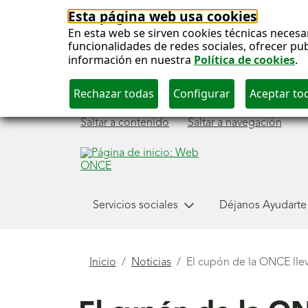
Esta página web usa cookies
En esta web se sirven cookies técnicas necesa
funcionalidades de redes sociales, ofrecer pu
información en nuestra
Política de cookies
.
Saltar a contenido
Saltar a navegación
Menú
Servicios sociales
Déjanos Ayudarte
principal
Está
Inicio
Noticias
El cupón de la ONCE lle
aquí