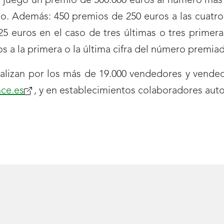
juego un premio de 500.000 euros al número más l
do. Además: 450 premios de 250 euros a las cuatro 
25 euros en el caso de tres últimas o tres primer
ros a la primera o la última cifra del número premia
lizan por los más de 19.000 vendedores y vended
ce.es
(se
, y en establecimientos colaboradores auto
abrirá
nueva
ventana)