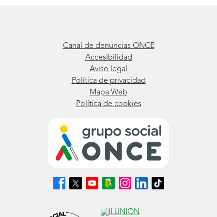
Canal de denuncias ONCE
Accesibilidad
Aviso legal
Política de privacidad
Mapa Web
Política de cookies
Síguenos
Síguenos
Síguenos
Síguenos
Síguenos
Síguenos
Síguenos
en
en
en
en
en
en
en
Facebook
X
Youtube
nuestro
Instagram
LinkedIn
TikTok
(se
(se
(se
Blog
(se
(se
(se