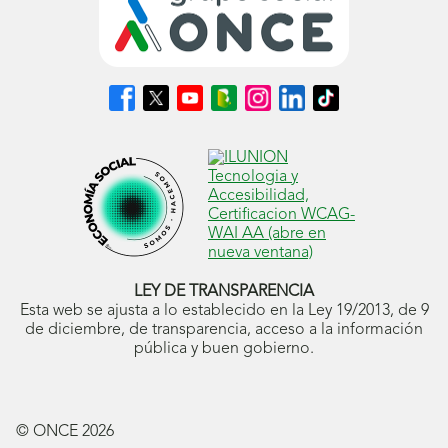
Síguenos
Síguenos
Síguenos
Síguenos
Síguenos
Síguenos
Síguenos
en
en
en
en
en
en
en
Facebook
X
Youtube
nuestro
Instagram
LinkedIn
TikTok
(se
(se
(se
Blog
(se
(se
(se
abrirá
abrirá
abrirá
ONCE
abrirá
abrirá
abrirá
en
en
en
(se
en
en
en
ventana
ventana
ventana
abrirá
ventana
ventana
ventana
nueva)
nueva)
nueva)
en
nueva)
nueva)
nueva)
ventana
nueva)
LEY DE TRANSPARENCIA
Esta web se ajusta a lo establecido en la Ley 19/2013, de 9
de diciembre, de transparencia, acceso a la información
pública y buen gobierno.
© ONCE
2026