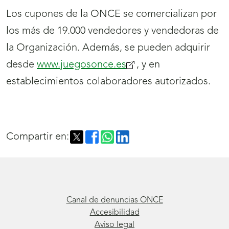
Los cupones de la ONCE se comercializan por
los más de 19.000 vendedores y vendedoras de
la Organización. Además, se pueden adquirir
desde
www.juegosonce.es
(se
, y en
establecimientos colaboradores autorizados.
abrirá
nueva
ventana)
Compartir en:
Canal de denuncias ONCE
Accesibilidad
Aviso legal