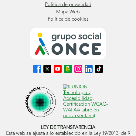
Política de privacidad
Mapa Web
Política de cookies
Síguenos
Síguenos
Síguenos
Síguenos
Síguenos
Síguenos
Síguenos
en
en
en
en
en
en
en
Facebook
X
Youtube
nuestro
Instagram
LinkedIn
TikTok
(se
(se
(se
Blog
(se
(se
(se
abrirá
abrirá
abrirá
ONCE
abrirá
abrirá
abrirá
en
en
en
(se
en
en
en
ventana
ventana
ventana
abrirá
ventana
ventana
ventana
nueva)
nueva)
nueva)
en
nueva)
nueva)
nueva)
ventana
nueva)
LEY DE TRANSPARENCIA
Esta web se ajusta a lo establecido en la Ley 19/2013, de 9