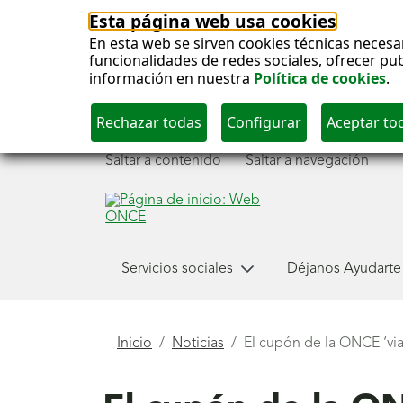
Esta página web usa cookies
En esta web se sirven cookies técnicas necesa
funcionalidades de redes sociales, ofrecer pu
información en nuestra
Política de cookies
.
Saltar a contenido
Saltar a navegación
Menú
Servicios sociales
Déjanos Ayudarte
principal
Está
Inicio
Noticias
El cupón de la ONCE ‘via
aquí