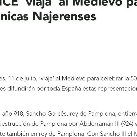
CE ‘viaja’ al Medievo pa
ónicas Najerenses
 11 de julio, ‘viaja’ al Medievo para celebrar la 5
s difundirán por toda España estas representacione
 año 918, Sancho Garcés, rey de Pamplona, entierra
a destrucción de Pamplona por Abderramán III (924) 
rte también en rey de Pamplona. Con Sancho III el M