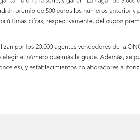
gar también a la serie, y ganar “La Paga” de 3.000 
ndrán premio de 500 euros los números anterior y p
y dos últimas cifras, respectivamente, del cupón pr
izan por los 20.000 agentes vendedores de la ONC
de elegir el número que más le guste. Además, se p
nce.es), y establecimientos colaboradores autoriz