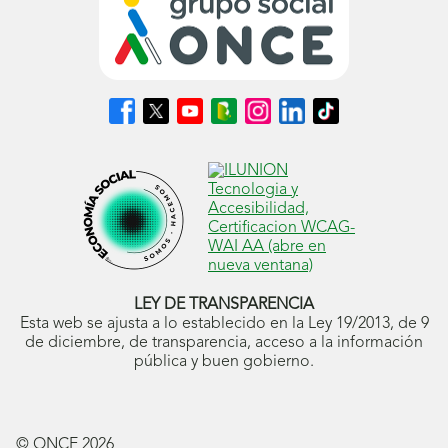
Síguenos
Síguenos
Síguenos
Síguenos
Síguenos
Síguenos
Síguenos
en
en
en
en
en
en
en
Facebook
X
Youtube
nuestro
Instagram
LinkedIn
TikTok
(se
(se
(se
Blog
(se
(se
(se
abrirá
abrirá
abrirá
ONCE
abrirá
abrirá
abrirá
en
en
en
(se
en
en
en
ventana
ventana
ventana
abrirá
ventana
ventana
ventana
nueva)
nueva)
nueva)
en
nueva)
nueva)
nueva)
ventana
nueva)
LEY DE TRANSPARENCIA
Esta web se ajusta a lo establecido en la Ley 19/2013, de 9
de diciembre, de transparencia, acceso a la información
pública y buen gobierno.
© ONCE
2026