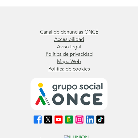
Canal de denuncias ONCE
Accesibilidad
Aviso legal
Política de privacidad
Mapa Web
Política de cookies
Síguenos
Síguenos
Síguenos
Síguenos
Síguenos
Síguenos
Síguenos
en
en
en
en
en
en
en
Facebook
X
Youtube
nuestro
Instagram
LinkedIn
TikTok
(se
(se
(se
Blog
(se
(se
(se