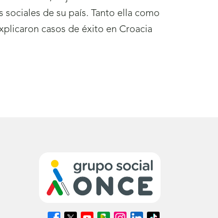
 sociales de su país. Tanto ella como
explicaron casos de éxito en Croacia
Síguenos
Síguenos
Síguenos
Síguenos
Síguenos
Síguenos
Síguenos