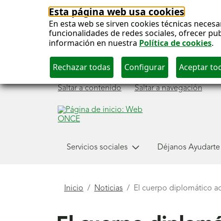
Esta página web usa cookies
En esta web se sirven cookies técnicas necesa
funcionalidades de redes sociales, ofrecer pu
información en nuestra
Política de cookies
.
Saltar a contenido
Saltar a navegación
Menú
Servicios sociales
Déjanos Ayudarte
principal
Está
Inicio
Noticias
El cuerpo diplomático a
aquí