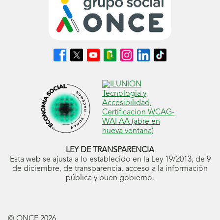
Síguenos
Síguenos
Síguenos
Síguenos
Síguenos
Síguenos
Síguenos
en
en
en
en
en
en
en
Facebook
X
Youtube
nuestro
Instagram
LinkedIn
TikTok
(se
(se
(se
Blog
(se
(se
(se
abrirá
abrirá
abrirá
ONCE
abrirá
abrirá
abrirá
en
en
en
(se
en
en
en
ventana
ventana
ventana
abrirá
ventana
ventana
ventana
nueva)
nueva)
nueva)
en
nueva)
nueva)
nueva)
ventana
nueva)
LEY DE TRANSPARENCIA
Esta web se ajusta a lo establecido en la Ley 19/2013, de 9
de diciembre, de transparencia, acceso a la información
pública y buen gobierno.
© ONCE
2026