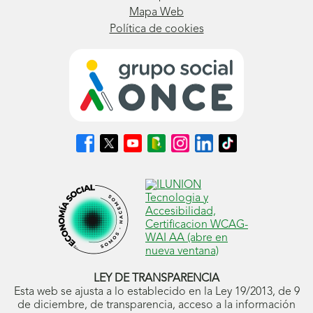
Mapa Web
Política de cookies
Síguenos
Síguenos
Síguenos
Síguenos
Síguenos
Síguenos
Síguenos
en
en
en
en
en
en
en
Facebook
X
Youtube
nuestro
Instagram
LinkedIn
TikTok
(se
(se
(se
Blog
(se
(se
(se
abrirá
abrirá
abrirá
ONCE
abrirá
abrirá
abrirá
en
en
en
(se
en
en
en
ventana
ventana
ventana
abrirá
ventana
ventana
ventana
nueva)
nueva)
nueva)
en
nueva)
nueva)
nueva)
ventana
nueva)
LEY DE TRANSPARENCIA
Esta web se ajusta a lo establecido en la Ley 19/2013, de 9
de diciembre, de transparencia, acceso a la información