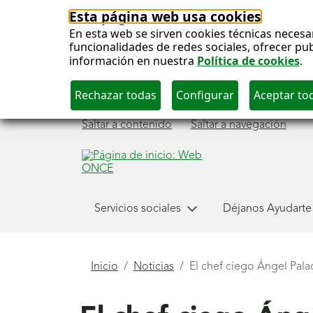
Esta página web usa cookies
En esta web se sirven cookies técnicas necesa
funcionalidades de redes sociales, ofrecer pu
información en nuestra
Política de cookies
.
Saltar a contenido
Saltar a navegación
Menú
Servicios sociales
Déjanos Ayudarte
principal
Está
Inicio
Noticias
El chef ciego Ángel Pala
aquí