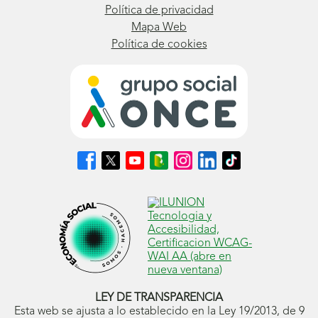
Política de privacidad
Mapa Web
Política de cookies
Síguenos
Síguenos
Síguenos
Síguenos
Síguenos
Síguenos
Síguenos
en
en
en
en
en
en
en
Facebook
X
Youtube
nuestro
Instagram
LinkedIn
TikTok
(se
(se
(se
Blog
(se
(se
(se
abrirá
abrirá
abrirá
ONCE
abrirá
abrirá
abrirá
en
en
en
(se
en
en
en
ventana
ventana
ventana
abrirá
ventana
ventana
ventana
nueva)
nueva)
nueva)
en
nueva)
nueva)
nueva)
ventana
nueva)
LEY DE TRANSPARENCIA
Esta web se ajusta a lo establecido en la Ley 19/2013, de 9