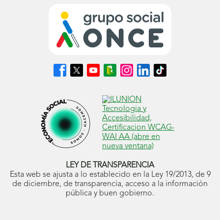
Síguenos
Síguenos
Síguenos
Síguenos
Síguenos
Síguenos
Síguenos
en
en
en
en
en
en
en
Facebook
X
Youtube
nuestro
Instagram
LinkedIn
TikTok
(se
(se
(se
Blog
(se
(se
(se
abrirá
abrirá
abrirá
ONCE
abrirá
abrirá
abrirá
en
en
en
(se
en
en
en
ventana
ventana
ventana
abrirá
ventana
ventana
ventana
nueva)
nueva)
nueva)
en
nueva)
nueva)
nueva)
ventana
nueva)
LEY DE TRANSPARENCIA
Esta web se ajusta a lo establecido en la Ley 19/2013, de 9
de diciembre, de transparencia, acceso a la información
pública y buen gobierno.