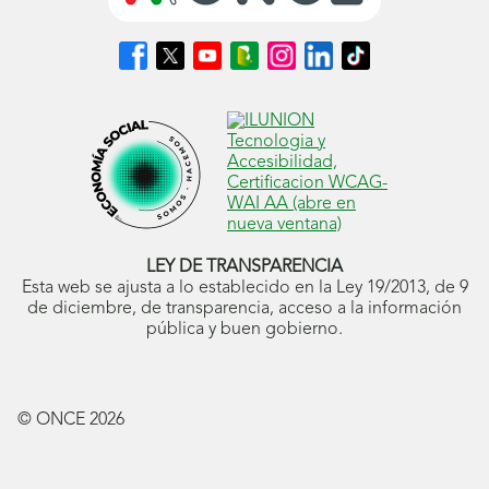
Síguenos
Síguenos
Síguenos
Síguenos
Síguenos
Síguenos
Síguenos
en
en
en
en
en
en
en
Facebook
X
Youtube
nuestro
Instagram
LinkedIn
TikTok
(se
(se
(se
Blog
(se
(se
(se
abrirá
abrirá
abrirá
ONCE
abrirá
abrirá
abrirá
en
en
en
(se
en
en
en
ventana
ventana
ventana
abrirá
ventana
ventana
ventana
nueva)
nueva)
nueva)
en
nueva)
nueva)
nueva)
ventana
nueva)
LEY DE TRANSPARENCIA
Esta web se ajusta a lo establecido en la Ley 19/2013, de 9
de diciembre, de transparencia, acceso a la información
pública y buen gobierno.
© ONCE
2026