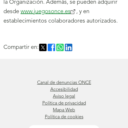
la Organización. Además, se pueden adquirir
desde
www.juegosonce.es
(se
, y en
establecimientos colaboradores autorizados.
abrirá
nueva
ventana)
Compartir en:
Canal de denuncias ONCE
Accesibilidad
Aviso legal
Política de privacidad
Mapa Web
Política de cookies