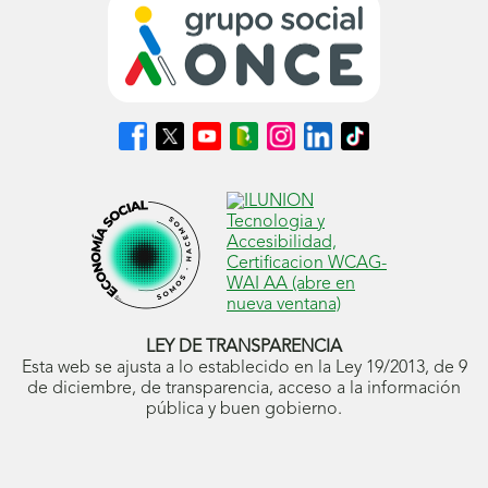
Síguenos
Síguenos
Síguenos
Síguenos
Síguenos
Síguenos
Síguenos
en
en
en
en
en
en
en
Facebook
X
Youtube
nuestro
Instagram
LinkedIn
TikTok
(se
(se
(se
Blog
(se
(se
(se
abrirá
abrirá
abrirá
ONCE
abrirá
abrirá
abrirá
en
en
en
(se
en
en
en
ventana
ventana
ventana
abrirá
ventana
ventana
ventana
nueva)
nueva)
nueva)
en
nueva)
nueva)
nueva)
ventana
nueva)
LEY DE TRANSPARENCIA
Esta web se ajusta a lo establecido en la Ley 19/2013, de 9
de diciembre, de transparencia, acceso a la información
pública y buen gobierno.