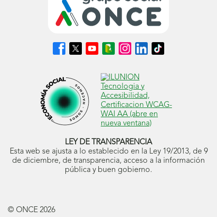
Síguenos
Síguenos
Síguenos
Síguenos
Síguenos
Síguenos
Síguenos
en
en
en
en
en
en
en
Facebook
X
Youtube
nuestro
Instagram
LinkedIn
TikTok
(se
(se
(se
Blog
(se
(se
(se
abrirá
abrirá
abrirá
ONCE
abrirá
abrirá
abrirá
en
en
en
(se
en
en
en
ventana
ventana
ventana
abrirá
ventana
ventana
ventana
nueva)
nueva)
nueva)
en
nueva)
nueva)
nueva)
ventana
nueva)
LEY DE TRANSPARENCIA
Esta web se ajusta a lo establecido en la Ley 19/2013, de 9
de diciembre, de transparencia, acceso a la información
pública y buen gobierno.
© ONCE
2026