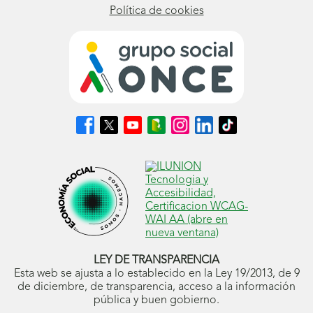
Política de cookies
Síguenos
Síguenos
Síguenos
Síguenos
Síguenos
Síguenos
Síguenos
en
en
en
en
en
en
en
Facebook
X
Youtube
nuestro
Instagram
LinkedIn
TikTok
(se
(se
(se
Blog
(se
(se
(se
abrirá
abrirá
abrirá
ONCE
abrirá
abrirá
abrirá
en
en
en
(se
en
en
en
ventana
ventana
ventana
abrirá
ventana
ventana
ventana
nueva)
nueva)
nueva)
en
nueva)
nueva)
nueva)
ventana
nueva)
LEY DE TRANSPARENCIA
Esta web se ajusta a lo establecido en la Ley 19/2013, de 9
de diciembre, de transparencia, acceso a la información
pública y buen gobierno.