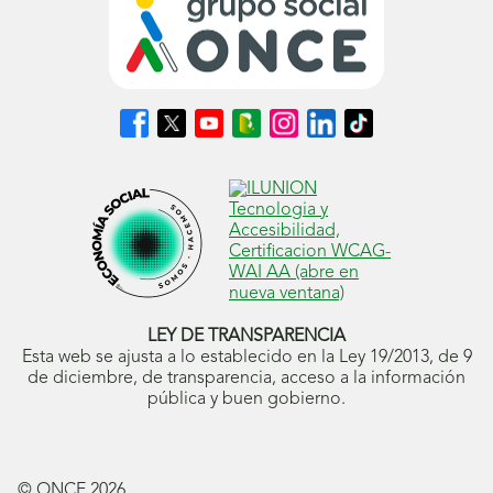
Síguenos
Síguenos
Síguenos
Síguenos
Síguenos
Síguenos
Síguenos
en
en
en
en
en
en
en
Facebook
X
Youtube
nuestro
Instagram
LinkedIn
TikTok
(se
(se
(se
Blog
(se
(se
(se
abrirá
abrirá
abrirá
ONCE
abrirá
abrirá
abrirá
en
en
en
(se
en
en
en
ventana
ventana
ventana
abrirá
ventana
ventana
ventana
nueva)
nueva)
nueva)
en
nueva)
nueva)
nueva)
ventana
nueva)
LEY DE TRANSPARENCIA
Esta web se ajusta a lo establecido en la Ley 19/2013, de 9
de diciembre, de transparencia, acceso a la información
pública y buen gobierno.
© ONCE
2026