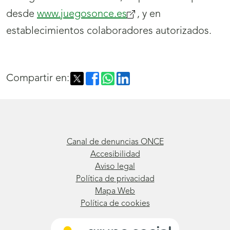
desde
www.juegosonce.es
(se
, y en
establecimientos colaboradores autorizados.
abrirá
nueva
ventana)
Compartir en:
Canal de denuncias ONCE
Accesibilidad
Aviso legal
Política de privacidad
Mapa Web
Política de cookies