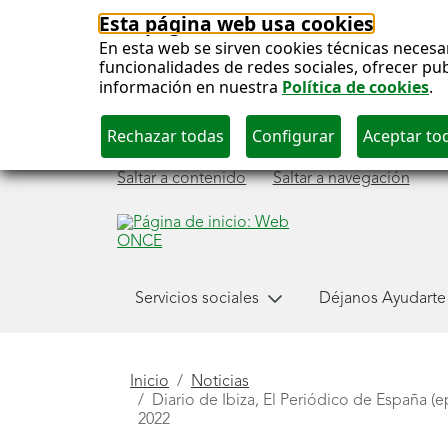
Esta página web usa cookies
En esta web se sirven cookies técnicas necesa
funcionalidades de redes sociales, ofrecer pu
información en nuestra
Política de cookies
.
Saltar a contenido
Saltar a navegación
Menú
Servicios sociales
Déjanos Ayudarte
principal
Está
Inicio
Noticias
Diario de Ibiza, El Periódico de España (
aquí
2022