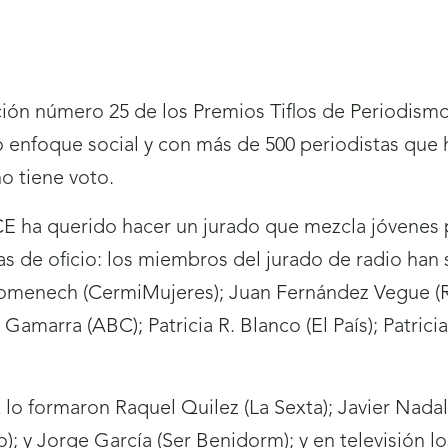
ción número 25 de los Premios Tiflos de Periodism
ro enfoque social y con más de 500 periodistas q
o tiene voto.
CE ha querido hacer un jurado que mezcla jóvenes 
as de oficio: los miembros del jurado de radio han 
Domenech (CermiMujeres); Juan Fernández Vegue (R
Gamarra (ABC); Patricia R. Blanco (El País); Patrici
t lo formaron Raquel Quilez (La Sexta); Javier Nada
; y Jorge García (Ser Benidorm); y en televisión l