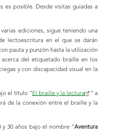
s es posible. Desde visitas guiadas a
s varias ediciones, sigue teniendo una
de lectoescritura en el que se darán
on pauta y punzón hasta la utilización
 acerca del etiquetado braille en los
ciegas y con discapacidad visual en la
o el título “
El braille y la lectura
(se
” a
rá de la conexión entre el braille y la
abrirá
nueva
ventana)
8 y 30 años bajo el nombre “
Aventura