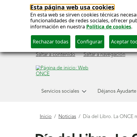
Esta página web usa cookies
En esta web se sirven cookies técnicas necesa
funcionalidades de redes sociales, ofrecer pu
información en nuestra
Política de cookies
.
Saltar a contenido
Saltar a navegación
Menú
Servicios sociales
Déjanos Ayudarte
principal
Está
Inicio
Noticias
Día del Libro. La ONCE m
aquí