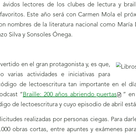
ávidos lectores de los clubes de lectura y brai
 favoritos. Este año será con Carmen Mola el próx
con nombres de la literatura nacional como María
zo Silva y Sonsoles Ónega.
nvertido en el gran protagonista y, es que,
varias actividades e iniciativas para
 código de lectoescritura tan importante en el dí
podcast “
Braille: 200 años abriendo puertas
(se
” en
igo de lectoescritura y cuyo episodio de abril está 
abrirá
nueva
licitudes realizadas por personas ciegas. Para darl
ventan
 3.000 obras cortas, entre apuntes y exámenes pa