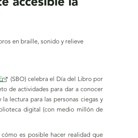
 accesible la
os en braille, sonido y relieve
E
(se
(SBO) celebra el Día del Libro por
to de actividades para dar a conocer
abrirá
 la lectura para las personas ciegas y
nueva
lioteca digital (con medio millón de
ventana)
 cómo es posible hacer realidad que