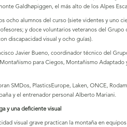
l monte Galdhøpiggen, el más alto de los Alpes Esca
los ocho alumnos del curso (siete videntes y uno ci
rofesores; y doce voluntarios veteranos del Gru
con discapacidad visual y ocho guías).
rancisco Javier Bueno, coordinador técnico del G
e Montañismo para Ciegos, Montañismo Adaptado y
boran SMDos, PlasticsEurope, Laken, ONCE, Rodam
aña y el entrenador personal Alberto Mariani.
a y una deficiente visual
idad visual grave practican la montaña en equipos