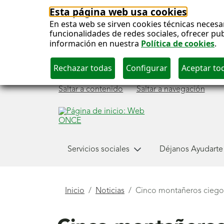
Esta página web usa cookies
En esta web se sirven cookies técnicas necesa
funcionalidades de redes sociales, ofrecer pu
información en nuestra
Política de cookies
.
Saltar a contenido
Saltar a navegación
Menú
Servicios sociales
Déjanos Ayudarte
principal
Está
Inicio
Noticias
Cinco montañeros ciegos
aquí