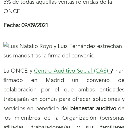
5% de todas aquellas ventas referidas de la
ONCE
Fecha:
09/09/2021
La ONCE y
Centro Auditivo Social (CAS)
(se
han
firmado en Madrid un convenio de
abrirá
colaboración por el que ambas entidades
nueva
trabajarán en común para ofrecer soluciones y
ventana
servicios en beneficio del
bienestar auditivo
de
los miembros de la Organización (personas
afiliadas, trabajadores/as y sus familiares