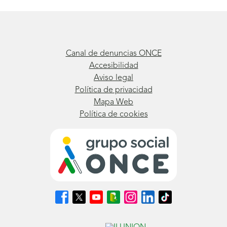
Canal de denuncias ONCE
Accesibilidad
Aviso legal
Política de privacidad
Mapa Web
Política de cookies
Síguenos
Síguenos
Síguenos
Síguenos
Síguenos
Síguenos
Síguenos
en
en
en
en
en
en
en
Facebook
X
Youtube
nuestro
Instagram
LinkedIn
TikTok
(se
(se
(se
Blog
(se
(se
(se