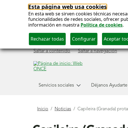
Esta página web usa cookies
En esta web se sirven cookies técnicas necesa
funcionalidades de redes sociales, ofrecer pu
información en nuestra
Política de cookies
.
Saltar a contenido
Saltar a navegación
Menú
Servicios sociales
Déjanos Ayudarte
principal
Está
Inicio
Noticias
Capileira (Granada) pro
aquí