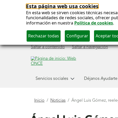
Esta página web usa cookies
En esta web se sirven cookies técnicas necesa
funcionalidades de redes sociales, ofrecer pu
información en nuestra
Política de cookies
.
Saltar a contenido
Saltar a navegación
Menú
Servicios sociales
Déjanos Ayudarte
principal
Está
Inicio
Noticias
Ángel Luis Gómez, reele
aquí