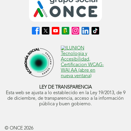
Síguenos
Síguenos
Síguenos
Síguenos
Síguenos
Síguenos
Síguenos
en
en
en
en
en
en
en
Facebook
X
Youtube
nuestro
Instagram
LinkedIn
TikTok
(se
(se
(se
Blog
(se
(se
(se
abrirá
abrirá
abrirá
ONCE
abrirá
abrirá
abrirá
en
en
en
(se
en
en
en
ventana
ventana
ventana
abrirá
ventana
ventana
ventana
nueva)
nueva)
nueva)
en
nueva)
nueva)
nueva)
ventana
nueva)
LEY DE TRANSPARENCIA
Esta web se ajusta a lo establecido en la Ley 19/2013, de 9
de diciembre, de transparencia, acceso a la información
pública y buen gobierno.
© ONCE
2026