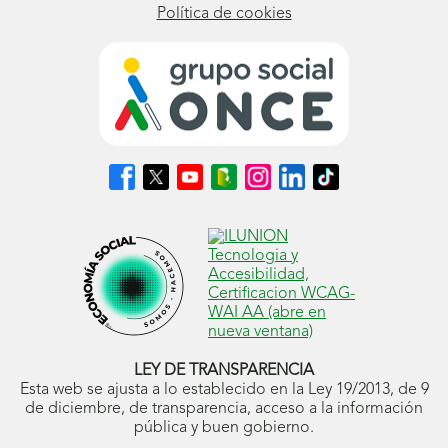
Política de cookies
Síguenos
Síguenos
Síguenos
Síguenos
Síguenos
Síguenos
Síguenos
en
en
en
en
en
en
en
Facebook
X
Youtube
nuestro
Instagram
LinkedIn
TikTok
(se
(se
(se
Blog
(se
(se
(se
abrirá
abrirá
abrirá
ONCE
abrirá
abrirá
abrirá
en
en
en
(se
en
en
en
ventana
ventana
ventana
abrirá
ventana
ventana
ventana
nueva)
nueva)
nueva)
en
nueva)
nueva)
nueva)
ventana
nueva)
LEY DE TRANSPARENCIA
Esta web se ajusta a lo establecido en la Ley 19/2013, de 9
de diciembre, de transparencia, acceso a la información
pública y buen gobierno.