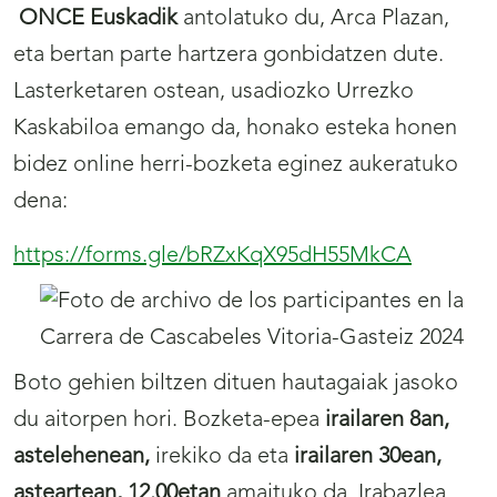
ONCE Euskadik
antolatuko du, Arca Plazan,
eta bertan parte hartzera gonbidatzen dute.
Lasterketaren ostean, usadiozko Urrezko
Kaskabiloa emango da, honako esteka honen
bidez online herri-bozketa eginez aukeratuko
dena:
https://forms.gle/bRZxKqX95dH55MkCA
Boto gehien biltzen dituen hautagaiak jasoko
du aitorpen hori. Bozketa-epea
irailaren 8an,
astelehenean,
irekiko da eta
irailaren 30ean,
asteartean, 12.00etan
amaituko da. Irabazlea