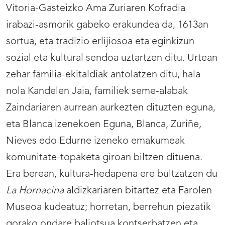
Vitoria-Gasteizko Ama Zuriaren Kofradia
irabazi-asmorik gabeko erakundea da, 1613an
sortua, eta tradizio erlijiosoa eta eginkizun
sozial eta kultural sendoa uztartzen ditu. Urtean
zehar familia-ekitaldiak antolatzen ditu, hala
nola Kandelen Jaia, familiek seme-alabak
Zaindariaren aurrean aurkezten dituzten eguna,
eta Blanca izenekoen Eguna, Blanca, Zuriñe,
Nieves edo Edurne izeneko emakumeak
komunitate-topaketa giroan biltzen dituena.
Era berean, kultura-hedapena ere bultzatzen du
La Hornacina
aldizkariaren bitartez eta Farolen
Museoa kudeatuz; horretan, berrehun piezatik
gorako ondare baliotsua kontserbatzen eta