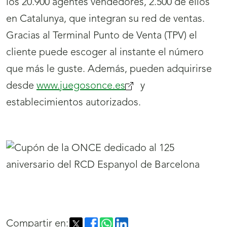
los 20.900 agentes vendedores, 2.500 de ellos
en Catalunya, que integran su red de ventas.
Gracias al Terminal Punto de Venta (TPV) el
cliente puede escoger al instante el número
que más le guste. Además, pueden adquirirse
desde
www.juegosonce.es
(se
y
establecimientos autorizados.
abrirá
nueva
ventana)
Compartir en: