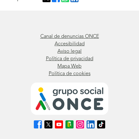
Canal de denuncias ONCE
Accesibilidad
Aviso legal
Política de privacidad
Mapa Web
Política de cookies
Síguenos
Síguenos
Síguenos
Síguenos
Síguenos
Síguenos
Síguenos
en
en
en
en
en
en
en
Facebook
X
Youtube
nuestro
Instagram
LinkedIn
TikTok