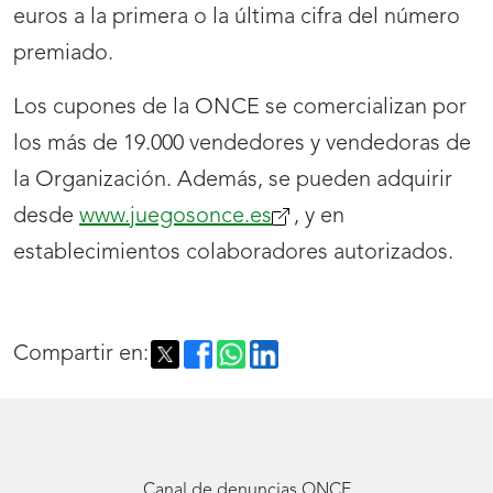
euros a la primera o la última cifra del número
premiado.
Los cupones de la ONCE se comercializan por
los más de 19.000 vendedores y vendedoras de
la Organización. Además, se pueden adquirir
desde
www.juegosonce.es
(se
, y en
establecimientos colaboradores autorizados.
abrirá
nueva
ventana)
Compartir en:
Canal de denuncias ONCE