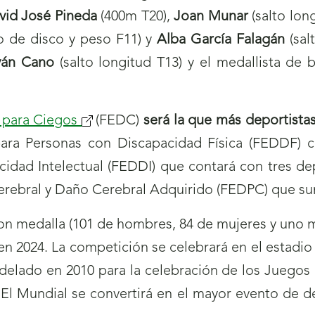
vid José Pineda
(400m T20),
Joan Munar
(salto lon
o de disco y peso F11) y
Alba García Falagán
(sal
ván Cano
(salto longitud T13) y el medallista d
 para Ciegos
(se
(FEDC)
será la que más deportistas
ara Personas con Discapacidad Física (FEDDF) c
abrirá
idad Intelectual (FEDDI) que contará con tres dep
nueva
erebral y Daño Cerebral Adquirido (FEDPC) que su
ventana)
on medalla (101 de hombres, 84 de mujeres y uno mi
 2024. La competición se celebrará en el estadio
odelado en 2010 para la celebración de los Juego
 El Mundial se convertirá en el mayor evento de d