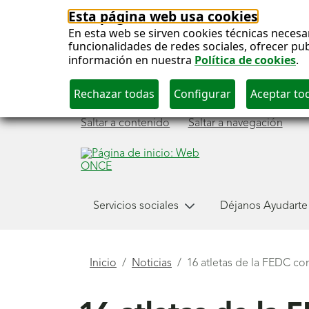
Esta página web usa cookies
En esta web se sirven cookies técnicas necesa
funcionalidades de redes sociales, ofrecer pu
información en nuestra
Política de cookies
.
Saltar a contenido
Saltar a navegación
Menú
Servicios sociales
Déjanos Ayudarte
principal
Está
Inicio
Noticias
16 atletas de la FEDC c
aquí