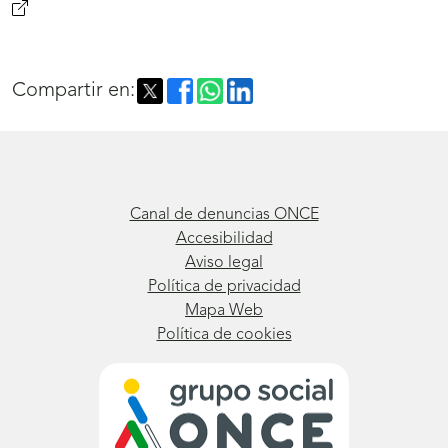
(se
abrirá
nueva
Compartir en:
ventana)González,
A.,
y
Checa,
Canal de denuncias ONCE
P.
Accesibilidad
Aviso legal
(2022).
Política de privacidad
La
Mapa Web
Política de cookies
desconocida
doble
excepcionalidad
en