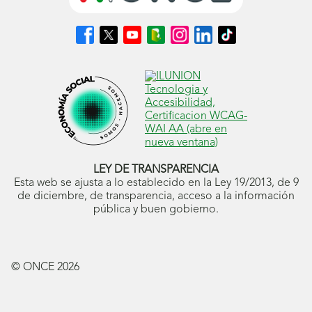
alumnado
Síguenos
Síguenos
Síguenos
Síguenos
Síguenos
Síguenos
Síguenos
con
en
en
en
en
en
en
en
Facebook
X
Youtube
nuestro
Instagram
LinkedIn
TikTok
discapacidad
(se
(se
(se
Blog
(se
(se
(se
visual.
abrirá
abrirá
abrirá
ONCE
abrirá
abrirá
abrirá
en
en
en
(se
en
en
en
RED
ventana
ventana
ventana
abrirá
ventana
ventana
ventana
nueva)
nueva)
nueva)
en
nueva)
nueva)
nueva)
Visual:
ventana
nueva)
Revista
LEY DE TRANSPARENCIA
Especializada
Esta web se ajusta a lo establecido en la Ley 19/2013, de 9
de diciembre, de transparencia, acceso a la información
en
pública y buen gobierno.
Discapacidad
Visual,
79,
© ONCE
2026
XX-