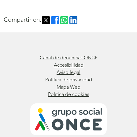
abrirá
nueva
Compartir en:
ventana)González,
A.,
y
Checa,
Canal de denuncias ONCE
P.
Accesibilidad
Aviso legal
(2022).
Política de privacidad
La
Mapa Web
Política de cookies
desconocida
doble
excepcionalidad
en
alumnado