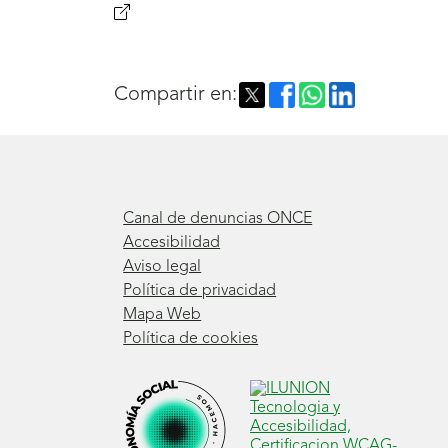
(se
abrirá
nueva
Compartir en:
ventana)González,
A.,
y
Checa,
Canal de denuncias ONCE
P.
Accesibilidad
Aviso legal
(2022).
Política de privacidad
La
Mapa Web
Política de cookies
desconocida
doble
excepcionalidad
en