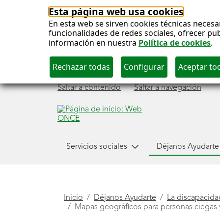
Esta página web usa cookies
En esta web se sirven cookies técnicas necesa
funcionalidades de redes sociales, ofrecer pu
información en nuestra
Política de cookies
.
Saltar a contenido
Saltar a navegación
Menú
Servicios sociales
Déjanos Ayudarte
Déjanos ayudarte
principal
Está
Inicio
Déjanos Ayudarte
La discapacidad
Mapas geográficos para personas ciegas y
aquí