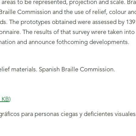
 areas to be represented, projection and scale. Bra
aille Commission and the use of relief, colour and
nds. The prototypes obtained were assessed by 139 
naire. The results of that survey wrere taken into 
ination and announce fothcoming developments.
elief materials. Spanish Braille Commission.
5
KB
)
ráficos para personas ciegas y deficientes visuale