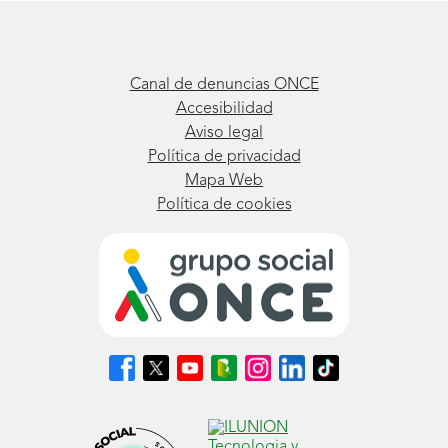
Canal de denuncias ONCE
Accesibilidad
Aviso legal
Política de privacidad
Mapa Web
Política de cookies
Síguenos
Síguenos
Síguenos
Síguenos
Síguenos
Síguenos
Síguenos
en
en
en
en
en
en
en
Facebook
X
Youtube
nuestro
Instagram
LinkedIn
TikTok
(se
(se
(se
Blog
(se
(se
(se
abrirá
abrirá
abrirá
ONCE
abrirá
abrirá
abrirá