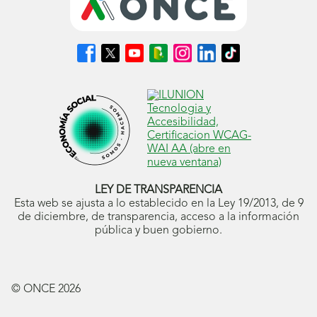
Síguenos
Síguenos
Síguenos
Síguenos
Síguenos
Síguenos
Síguenos
en
en
en
en
en
en
en
Facebook
X
Youtube
nuestro
Instagram
LinkedIn
TikTok
(se
(se
(se
Blog
(se
(se
(se
abrirá
abrirá
abrirá
ONCE
abrirá
abrirá
abrirá
en
en
en
(se
en
en
en
ventana
ventana
ventana
abrirá
ventana
ventana
ventana
nueva)
nueva)
nueva)
en
nueva)
nueva)
nueva)
ventana
nueva)
LEY DE TRANSPARENCIA
Esta web se ajusta a lo establecido en la Ley 19/2013, de 9
de diciembre, de transparencia, acceso a la información
pública y buen gobierno.
© ONCE
2026