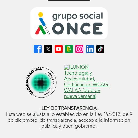
Síguenos
Síguenos
Síguenos
Síguenos
Síguenos
Síguenos
Síguenos
en
en
en
en
en
en
en
Facebook
X
Youtube
nuestro
Instagram
LinkedIn
TikTok
(se
(se
(se
Blog
(se
(se
(se
abrirá
abrirá
abrirá
ONCE
abrirá
abrirá
abrirá
en
en
en
(se
en
en
en
ventana
ventana
ventana
abrirá
ventana
ventana
ventana
nueva)
nueva)
nueva)
en
nueva)
nueva)
nueva)
ventana
nueva)
LEY DE TRANSPARENCIA
Esta web se ajusta a lo establecido en la Ley 19/2013, de 9
de diciembre, de transparencia, acceso a la información
pública y buen gobierno.