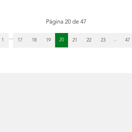
Página 20 de 47
...
Página
...
Página
Página
Página
Página
Página
Página
Pág
20
1
17
18
19
21
22
23
47
(actual)