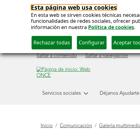
Esta página web usa cookies
En esta web se sirven cookies técnicas necesa
funcionalidades de redes sociales, ofrecer pu
información en nuestra
Política de cookies
.
Saltar a contenido
Saltar a navegación
Menú
Servicios sociales
Déjanos Ayudarte
Comunicación
principal
Está
Inicio
Comunicación
Galería multimedi
aquí