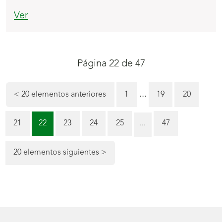
Ver
Navegación
Página 22 de 47
de
la
...
Página
Página
<
20 elementos anteriores
1
19
20
paginación
Página
Página
Página
Página
Página
Página
21
22
23
24
25
...
47
(actual)
20 elementos siguientes
>