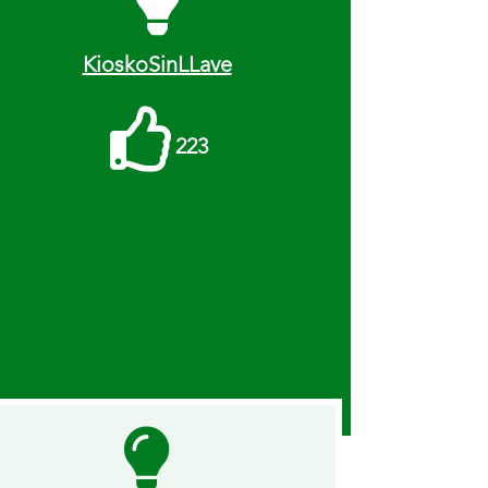
KioskoSinLLave
Me
223
gusta
recibidos.