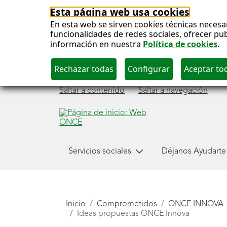
Esta página web usa cookies
En esta web se sirven cookies técnicas necesa
funcionalidades de redes sociales, ofrecer pu
información en nuestra
Política de cookies
.
Saltar a contenido
Saltar a navegación
Menú
Servicios sociales
Déjanos Ayudarte
principal
Está
Inicio
Comprometidos
ONCE INNOVA
Ideas propuestas ONCE Innova
aquí