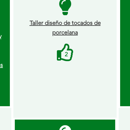
Taller diseño de tocados de
porcelana
y
Me
2
gusta
os
recibidos.