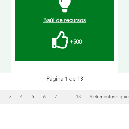
Baúl de recursos
Me
+500
gusta
recibidos.
Página 1 de 13
...
ágina
Página
Página
Página
Página
Página
Página
3
4
5
6
7
13
9 elementos siguie
)