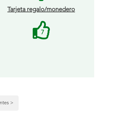
Tarjeta regalo/monedero
Me
7
gusta
recibidos.
ntes
>