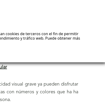
)
dalucía
rica, en la modalidad individual, y el
itarrista
Juan Antonio Fernández
,
r ganadores del X Concurso Musical
ular
idad visual grave ya pueden disfrutar
rtas con números y colores que ha ha
rsona.