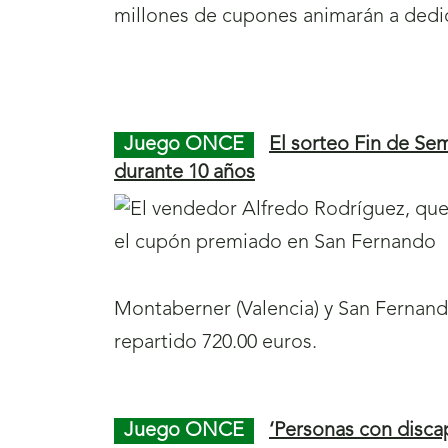
millones de cupones animarán a dedic
n
u
e
Final
S
Inicio
v
de
a
de
Juego ONCE
El sorteo Fin de Se
a
página
l
página
durante 10 años
v
39
t
40
e
a
n
r
t
a
Montaberner (Valencia) y San Fernand
a
l
repartido 720.00 euros.
n
a
a
n
)
Juego ONCE
‘Personas con disc
a