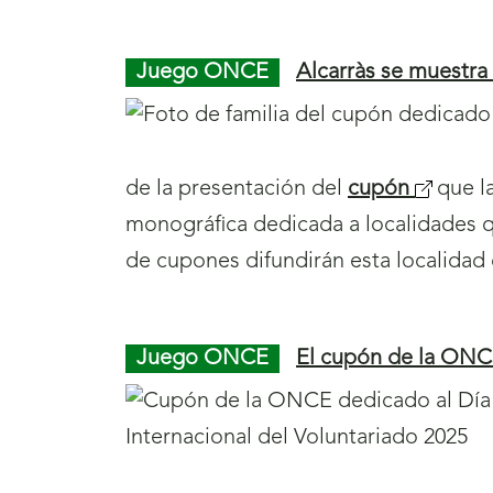
Juego ONCE
Alcarràs se muestra
de la presentación del
cupón
(
que l
monográfica dedicada a localidades qu
s
de cupones difundirán esta localidad 
e
a
b
Juego ONCE
El cupón de la ONCE
r
i
r
á