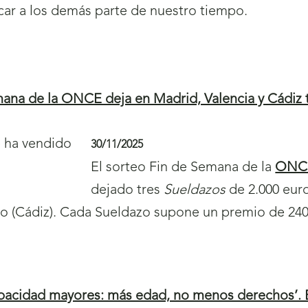
ar a los demás parte de nuestro tiempo.
s
e
a
b
mana de la ONCE deja en Madrid, Valencia y Cádiz 
r
i
30/11/2025
r
El sorteo Fin de Semana de la
ONC
á
dejado tres
Sueldazos
de 2.000 eur
n
o (Cádiz). Cada Sueldazo supone un premio de 240.
u
e
v
a
apacidad mayores: más edad, no menos derechos’. 
v