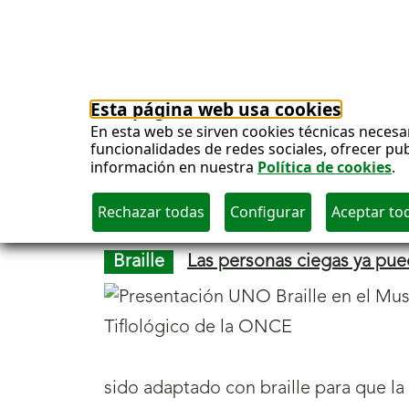
Cultura
Los sevillanos Ancor y D
acompañado al cante por
Nacho Bum
ONCE Andalucía.
Braille
Las personas ciegas ya pue
sido adaptado con braille para que la