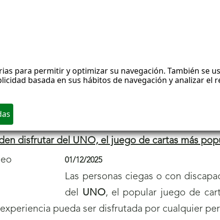
a
úo Flamenco ganan el X Concurso Musical ONCE An
v
02/12/2025
e
Los sevillanos
Ancor
, guitarra eléct
n
Dúo Flamenco
, integrado por el gu
t
buru
, en la categoría grupal, se proclamaron aye
a
n
a
)
den disfrutar del UNO, el juego de cartas más pop
01/12/2025
Las personas ciegas o con discapac
del
UNO
, el popular juego de ca
 experiencia pueda ser disfrutada por cualquier pe