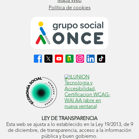
Mapa Web
Política de cookies
Síguenos
Síguenos
Síguenos
Síguenos
Síguenos
Síguenos
Síguenos
en
en
en
en
en
en
en
Facebook
X
Youtube
nuestro
Instagram
LinkedIn
TikTok
(se
(se
(se
Blog
(se
(se
(se
abrirá
abrirá
abrirá
ONCE
abrirá
abrirá
abrirá
en
en
en
(se
en
en
en
ventana
ventana
ventana
abrirá
ventana
ventana
ventana
nueva)
nueva)
nueva)
en
nueva)
nueva)
nueva)
ventana
nueva)
LEY DE TRANSPARENCIA
Esta web se ajusta a lo establecido en la Ley 19/2013, de 9
de diciembre, de transparencia, acceso a la información
pública y buen gobierno.