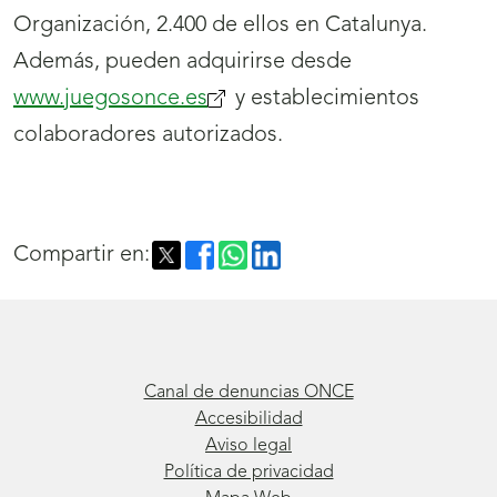
Organización, 2.400 de ellos en Catalunya.
Además, pueden adquirirse desde
www.juegosonce.es
(se
y establecimientos
colaboradores autorizados.
abrirá
nueva
ventana)
Compartir en:
Canal de denuncias ONCE
Accesibilidad
Aviso legal
Política de privacidad