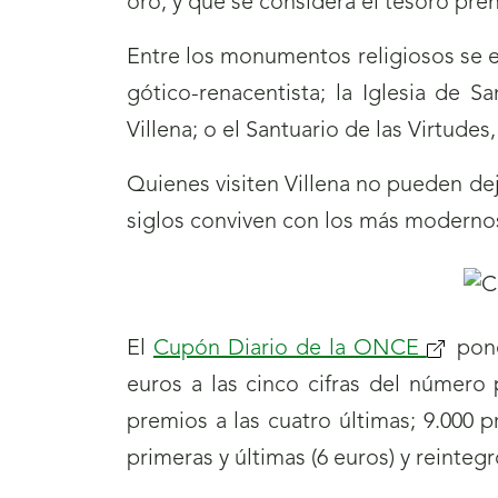
oro, y que se considera el tesoro pr
Entre los monumentos religiosos se en
gótico-renacentista; la Iglesia de 
Villena; o el Santuario de las Virtudes,
Quienes visiten Villena no pueden dej
siglos conviven con los más moderno
El
Cupón Diario de la ONCE
(se
pone
euros a las cinco cifras del número
abrirá
premios a las cuatro últimas; 9.000 
nueva
primeras y últimas (6 euros) y reinteg
ventan