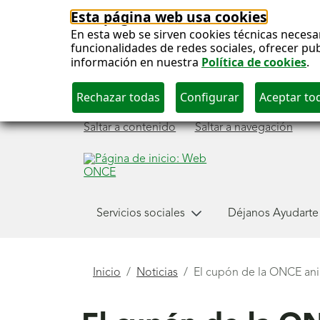
Esta página web usa cookies
En esta web se sirven cookies técnicas necesa
funcionalidades de redes sociales, ofrecer pu
información en nuestra
Política de cookies
.
Saltar a contenido
Saltar a navegación
Menú
Servicios sociales
Déjanos Ayudarte
principal
Está
Inicio
Noticias
El cupón de la ONCE anim
aquí