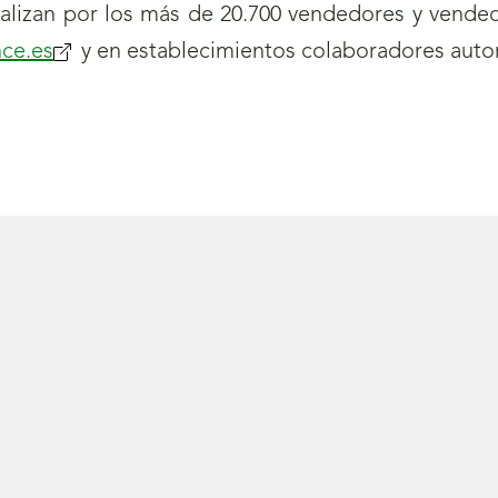
lizan por los más de 20.700 vendedores y vended
ce.es
(se
y en establecimientos colaboradores auto
abrirá
nueva
ventana)