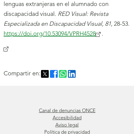
lenguas extranjeras en el alumnado con
discapacidad visual.
RED Visual: Revista
Especializada en Discapacidad Visual, 81
, 28-53.
https://doi.org/10.53094/VPRH4528
.
(se
abrirá
nueva
Compartir en:
ventana)González,
A.,
y
Checa,
Canal de denuncias ONCE
P.
Accesibilidad
Aviso legal
(2022).
Política de privacidad