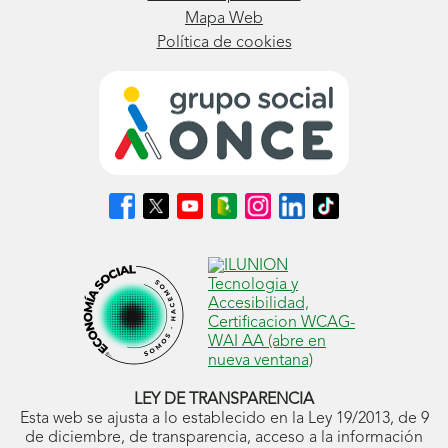
La
Mapa Web
Política de cookies
desconocida
doble
excepcionalidad
en
alumnado
Síguenos
Síguenos
Síguenos
Síguenos
Síguenos
Síguenos
Síguenos
con
en
en
en
en
en
en
en
Facebook
X
Youtube
nuestro
Instagram
LinkedIn
TikTok
discapacidad
(se
(se
(se
Blog
(se
(se
(se
visual.
abrirá
abrirá
abrirá
ONCE
abrirá
abrirá
abrirá
en
en
en
(se
en
en
en
RED
ventana
ventana
ventana
abrirá
ventana
ventana
ventana
nueva)
nueva)
nueva)
en
nueva)
nueva)
nueva)
Visual:
ventana
nueva)
Revista
LEY DE TRANSPARENCIA
Especializada
Esta web se ajusta a lo establecido en la Ley 19/2013, de 9
de diciembre, de transparencia, acceso a la información
en