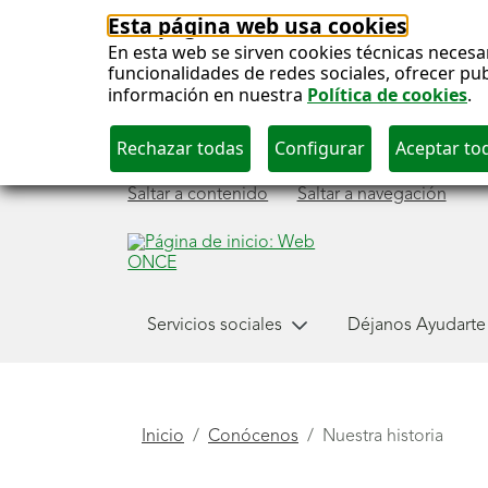
Esta página web usa cookies
En esta web se sirven cookies técnicas necesa
funcionalidades de redes sociales, ofrecer pu
información en nuestra
Política de cookies
.
Saltar a contenido
Saltar a navegación
Menú
Servicios sociales
Déjanos Ayudarte
Conócenos
principal
Está
Inicio
Conócenos
Nuestra historia
aquí