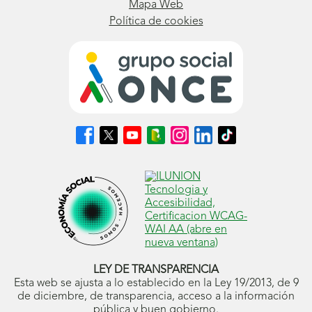
Mapa Web
Política de cookies
Síguenos
Síguenos
Síguenos
Síguenos
Síguenos
Síguenos
Síguenos
en
en
en
en
en
en
en
Facebook
X
Youtube
nuestro
Instagram
LinkedIn
TikTok
(se
(se
(se
Blog
(se
(se
(se
abrirá
abrirá
abrirá
ONCE
abrirá
abrirá
abrirá
en
en
en
(se
en
en
en
ventana
ventana
ventana
abrirá
ventana
ventana
ventana
nueva)
nueva)
nueva)
en
nueva)
nueva)
nueva)
ventana
nueva)
LEY DE TRANSPARENCIA
Esta web se ajusta a lo establecido en la Ley 19/2013, de 9
de diciembre, de transparencia, acceso a la información
pública y buen gobierno.