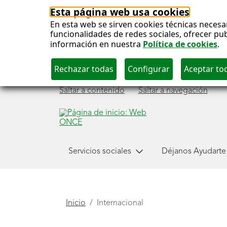
Esta página web usa cookies
En esta web se sirven cookies técnicas necesa
funcionalidades de redes sociales, ofrecer pu
información en nuestra
Política de cookies
.
Saltar a contenido
Saltar a navegación
Menú
Servicios sociales
Déjanos Ayudarte
Internacional
principal
Está
Inicio
Internacional
aquí