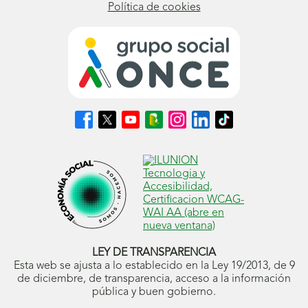
Política de cookies
Síguenos
Síguenos
Síguenos
Síguenos
Síguenos
Síguenos
Síguenos
en
en
en
en
en
en
en
Facebook
X
Youtube
nuestro
Instagram
LinkedIn
TikTok
(se
(se
(se
Blog
(se
(se
(se
abrirá
abrirá
abrirá
ONCE
abrirá
abrirá
abrirá
en
en
en
(se
en
en
en
ventana
ventana
ventana
abrirá
ventana
ventana
ventana
nueva)
nueva)
nueva)
en
nueva)
nueva)
nueva)
ventana
nueva)
LEY DE TRANSPARENCIA
Esta web se ajusta a lo establecido en la Ley 19/2013, de 9
de diciembre, de transparencia, acceso a la información
pública y buen gobierno.