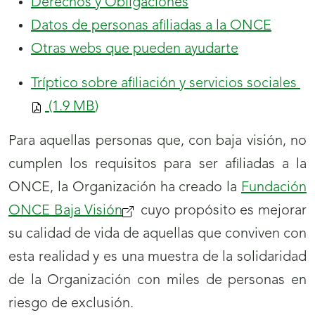
Derechos y Obligaciones
abrirá
Datos de personas afiliadas a la ONCE
nueva
Otras webs que pueden ayudarte
ventana
Tríptico sobre afiliación y servicios sociales
(1.9
MB
)
Para aquellas personas que, con baja visión, no
cumplen los requisitos para ser afiliadas a la
ONCE, la Organización ha creado la
Fundación
ONCE Baja Visión
(se
cuyo propósito es mejorar
su calidad de vida de aquellas que conviven con
abrirá
esta realidad y es una muestra de la solidaridad
nueva
de la Organización con miles de personas en
ventana)
riesgo de exclusión.